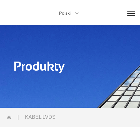
Polski

Produkty
|
KABEL LVDS