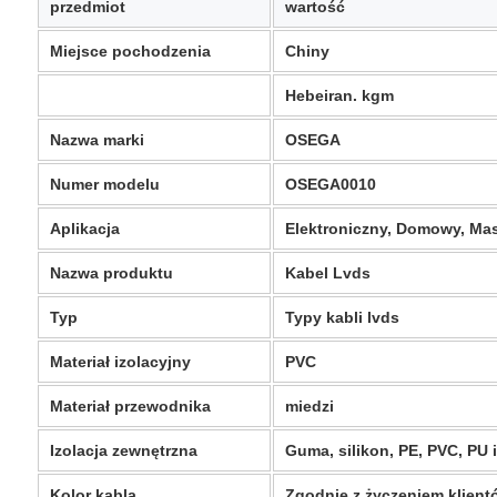
przedmiot
wartość
Miejsce pochodzenia
Chiny
Hebeiran. kgm
Nazwa marki
OSEGA
Numer modelu
OSEGA0010
Aplikacja
Elektroniczny, Domowy, Ma
Nazwa produktu
Kabel Lvds
Typ
Typy kabli lvds
Materiał izolacyjny
PVC
Materiał przewodnika
miedzi
Izolacja zewnętrzna
Guma, silikon, PE, PVC, PU i
Kolor kabla
Zgodnie z życzeniem klient