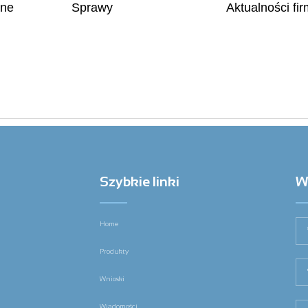
lne
Sprawy
Aktualności fi
Szybkie linki
W
Home
Produkty
Wnioski
Wiadomości