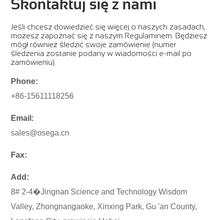
Skontaktuj się z nami
Jeśli chcesz dowiedzieć się więcej o naszych zasadach,
możesz zapoznać się z naszym Regulaminem. Będziesz
mógł również śledzić swoje zamówienie (numer
śledzenia zostanie podany w wiadomości e-mail po
zamówieniu).
Phone:
+86-15611118256
Email:
sales@osega.cn
Fax:
Add:
8# 2-4�Jingnan Science and Technology Wisdom
Valley, Zhongnangaoke, Xinxing Park, Gu 'an County,