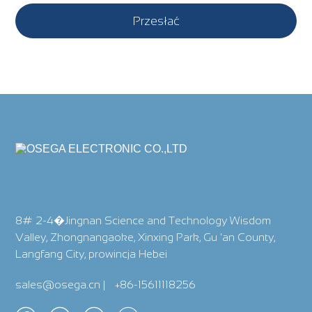
Przesłać
8# 2-4�Jingnan Science and Technology Wisdom
Valley, Zhongnangaoke, Xinxing Park, Gu 'an County,
Langfang City, prowincja Hebei
sales@osega.cn
|
+86-15611118256