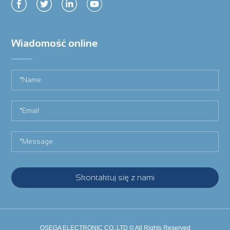
Wiadomość online
Skontaktuj się z nami
OSEGA ELECTRONIC CO.,LTD
©
All Rights Reserved